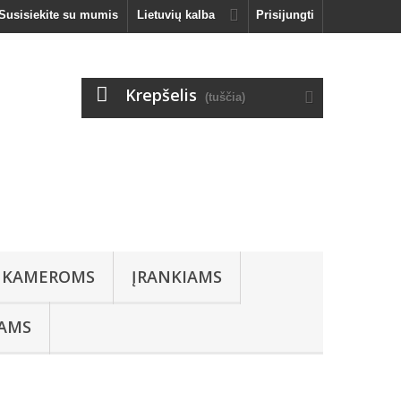
Susisiekite su mumis
Lietuvių kalba
Prisijungti
Krepšelis
(tuščia)
 KAMEROMS
ĮRANKIAMS
IAMS