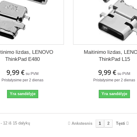
tinimo lizdas, LENOVO
Maitinimo lizdas, LE
ThinkPad E480
ThinkPad L15
9,99 €
9,99 €
su PVM
su PVM
Pristatysime per 2 dienas
Pristatysime per 2 dienas
Yra sandėlyje
Yra sandėlyje
- 12 iš 15 dalykų
Ankstesnis
1
2
Tęsti