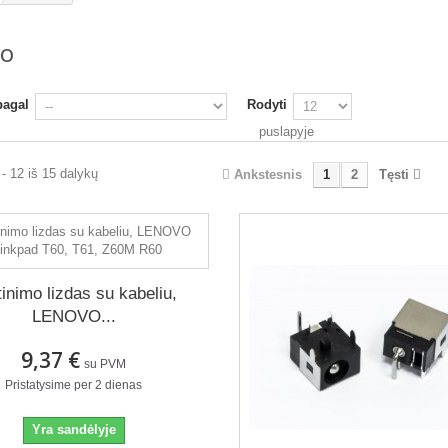
VO
pagal
Rodyti
puslapyje
- 12 iš 15 dalykų
Ankstesnis
1
2
Tęsti
tinimo lizdas su kabeliu,
LENOVO...
9,37 €
su PVM
Pristatysime per 2 dienas
Yra sandėlyje