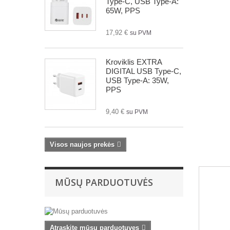
Type-C, USB Type-A:
65W, PPS
17,92 €
su PVM
Kroviklis EXTRA
DIGITAL USB Type-C,
USB Type-A: 35W,
PPS
9,40 €
su PVM
Visos naujos prekės
MŪSŲ PARDUOTUVĖS
Atraskite mūsų parduotuves