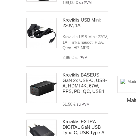
199,00 €
su PVM
Kroviklis USB Mini:
220V, 1A
Kroviklis USB Mini: 220V,
1A. Tinka naudoti PDA.
Qtec. HP. MP3....
2,96 €
su PVM
Kroviklis BASEUS
GaN 2x USB-C, USB-
A, HDMI 4K, 67W,
PPS, PD, QC, USB4
Mai
51,50 €
su PVM
Kroviklis EXTRA
DIGITAL GaN USB
Type-C, USB Type-A: