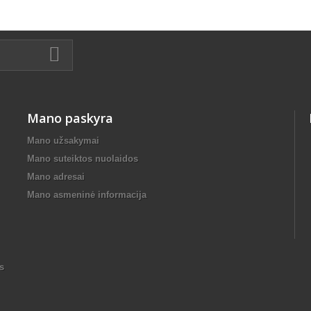
Mano paskyra
Mano užsakymai
Mano suteiktos nuolaidos
Mano adresai
Mano asmeninė informacija
s