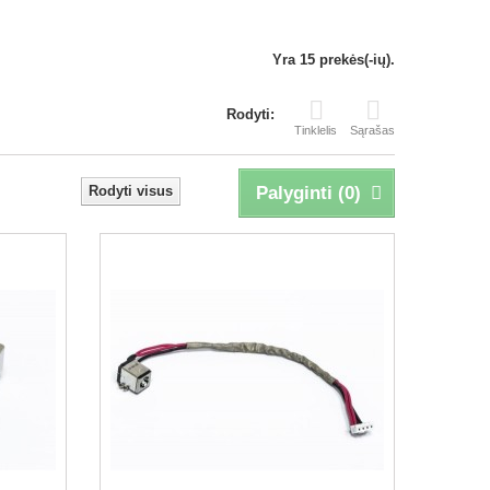
Yra 15 prekės(-ių).
Rodyti:
Tinklelis
Sąrašas
Rodyti visus
Palyginti (
0
)