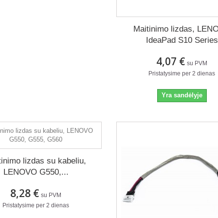
Maitinimo lizdas, LE
IdeaPad S10 Series
4,07 €
su PVM
Pristatysime per 2 dienas
Yra sandėlyje
tinimo lizdas su kabeliu,
LENOVO G550,...
8,28 €
su PVM
Pristatysime per 2 dienas