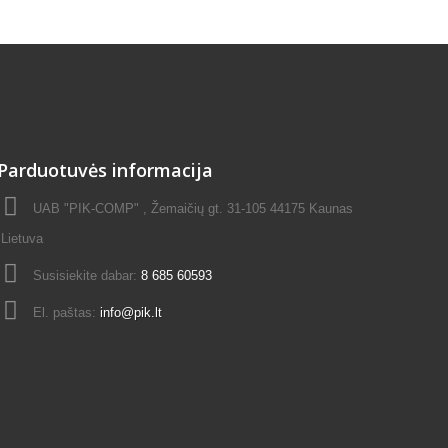
Parduotuvės informacija
UAB "PIK-COMP" , Žemaičių gt. 31-105 44175 Kaunas
Lietuva
Susisiekite dabar:
8 685 60593
El. paštas:
info@pik.lt