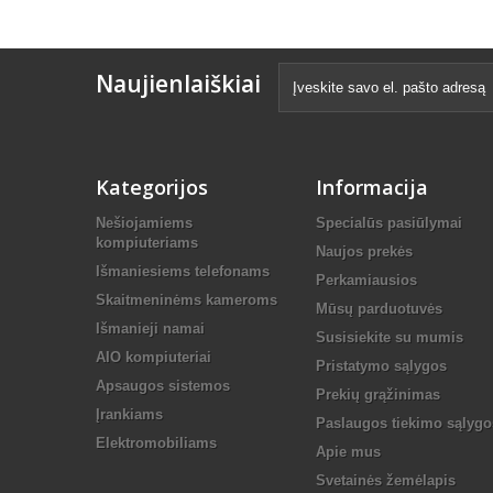
Naujienlaiškiai
Kategorijos
Informacija
Nešiojamiems
Specialūs pasiūlymai
kompiuteriams
Naujos prekės
Išmaniesiems telefonams
Perkamiausios
Skaitmeninėms kameroms
Mūsų parduotuvės
Išmanieji namai
Susisiekite su mumis
AIO kompiuteriai
Pristatymo sąlygos
Apsaugos sistemos
Prekių grąžinimas
Įrankiams
Paslaugos tiekimo sąlygo
Elektromobiliams
Apie mus
Svetainės žemėlapis