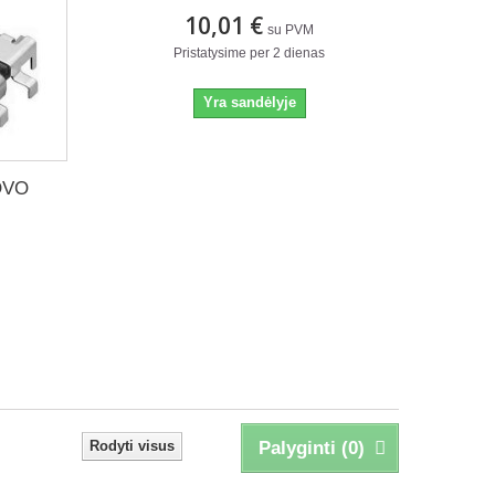
10,01 €
su PVM
Pristatysime per 2 dienas
Yra sandėlyje
NOVO
Rodyti visus
Palyginti (
0
)