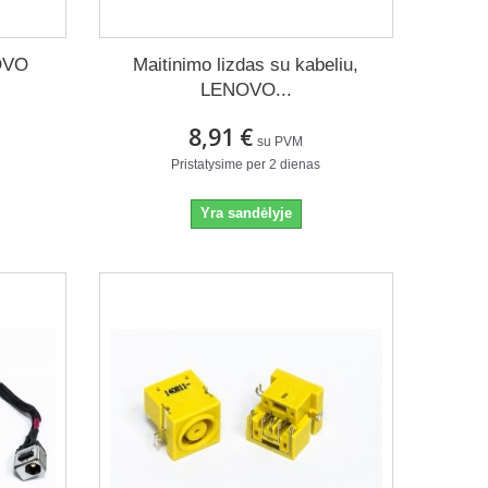
NOVO
Maitinimo lizdas su kabeliu,
LENOVO...
8,91 €
su PVM
Pristatysime per 2 dienas
Yra sandėlyje