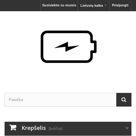
Susisiekite su mumis
Prisijungti
Lietuvių kalba
Krepšelis
(tuščia)