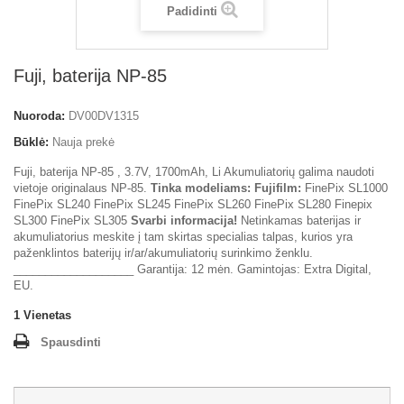
Padidinti
Fuji, baterija NP-85
Nuoroda:
DV00DV1315
Būklė:
Nauja prekė
Fuji, baterija NP-85 , 3.7V, 1700mAh, Li Akumuliatorių galima naudoti
vietoje originalaus NP-85.
Tinka modeliams:
Fujifilm:
FinePix SL1000
FinePix SL240 FinePix SL245 FinePix SL260 FinePix SL280 Finepix
SL300 FinePix SL305
Svarbi informacija!
Netinkamas baterijas ir
akumuliatorius meskite į tam skirtas specialias talpas, kurios yra
paženklintos baterijų ir/ar/akumuliatorių surinkimo ženklu.
___________________ Garantija: 12 mėn. Gamintojas: Extra Digital,
EU.
1
Vienetas
Spausdinti