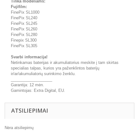
Tinka modeliams:
Fujifilm:
FinePix SL1000
FinePix SL240
FinePix SL245
FinePix SL260
FinePix SL280
Finepix SL300
FinePix SL305
Svarbi informacija!
Netinkamas baterijas ir akumuliatorius meskite į tam skirtas
specialias talpas, kurios yra paženklintos baterijų
ir/ar/akumuliatorių surinkimo ženklu.
___________________
Garantija: 12 mėn.
Gamintojas: Extra Digital, EU.
ATSILIEPIMAI
Nėra atsiliepimų