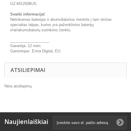
GZ-MS250BUS
Svarbi informacija!
Netinkamas baterijas ir akumuliatorius meskite į tam skirtas
specialias talpas, kurios yra paženklintos baterijų
ir/ar/akumuliatorių surinkimo ženklu.
___________________
Garantija: 12 mėn.
Gamintojas: Extra Digital, EU.
ATSILIEPIMAI
Nėra atsiliepimų
Naujienlaiškiai