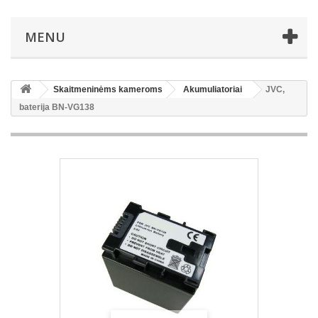
MENU
Skaitmeninėms kameroms
Akumuliatoriai
JVC,
baterija BN-VG138