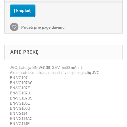
Į krepšelį
Pridėti prie pageidavimų
APIE PREKĘ
JVC, baterija BN-VG138, 3.6V, 5500 mAh, Li
Akumuliatorius tinkamas naudoti vietoje originalių JVC:
BN-VG107
BN-VG107AC
BN-VG107E
BN-VG107U
BN-VG107US
BN-VG108E
BN-VG108U
BN-VG114
BN-VG114AC
BN-VG114E