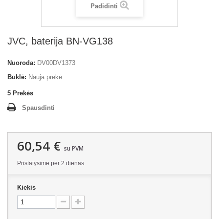
Padidinti
JVC, baterija BN-VG138
Nuoroda:
DV00DV1373
Būklė:
Nauja prekė
5
Prekės
Spausdinti
60,54 €
su PVM
Pristatysime per 2 dienas
Kiekis