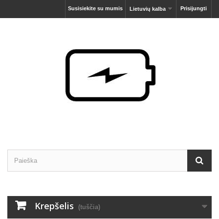
Susisiekite su mumis
Prisijungti
Lietuvių kalba
Krepšelis
(tuščia)