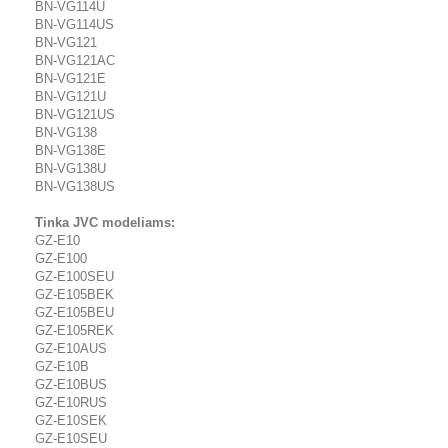
BN-VG114U
BN-VG114US
BN-VG121
BN-VG121AC
BN-VG121E
BN-VG121U
BN-VG121US
BN-VG138
BN-VG138E
BN-VG138U
BN-VG138US
Tinka JVC modeliams:
GZ-E10
GZ-E100
GZ-E100SEU
GZ-E105BEK
GZ-E105BEU
GZ-E105REK
GZ-E10AUS
GZ-E10B
GZ-E10BUS
GZ-E10RUS
GZ-E10SEK
GZ-E10SEU