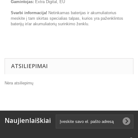
Gamintojas:
Extra Digital, EU
Svarbi informacija!
Netinkamas baterijas ir akumuliatorius
meskite į tam skirtas specialias talpas, kurios yra paženklintos
baterijų ir/ar akumuliatorių surinkimo ženklu.
ATSILIEPIMAI
Nėra atsiliepimų
Naujienlaiškiai