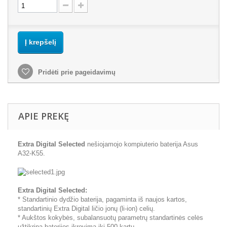
Į krepšelį
Pridėti prie pageidavimų
APIE PREKĘ
Extra Digital Selected
nešiojamojo kompiuterio baterija Asus
A32-K55.
Extra Digital Selected:
* Standartinio dydžio baterija, pagaminta iš naujos kartos,
standartinių Extra Digital ličio jonų (li-ion) celių.
* Aukštos kokybės, subalansuotų parametrų standartinės celės
užtikrina baterijos įkrovimą iki 500 kartų.