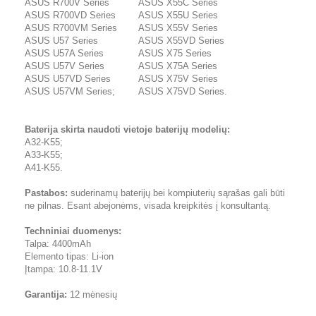
ASUS R700V Series
ASUS X55C Series
ASUS R700VD Series
ASUS X55U Series
ASUS R700VM Series
ASUS X55V Series
ASUS U57 Series
ASUS X55VD Series
ASUS U57A Series
ASUS X75 Series
ASUS U57V Series
ASUS X75A Series
ASUS U57VD Series
ASUS X75V Series
ASUS U57VM Series;
ASUS X75VD Series.
Baterija skirta naudoti vietoje baterijų modelių:
A32-K55;
A33-K55;
A41-K55.
Pastabos:
suderinamų baterijų bei kompiuterių sąrašas gali būti
ne pilnas. Esant abejonėms, visada kreipkitės į konsultantą.
Techniniai duomenys:
Talpa: 4400mAh
Elemento tipas: Li-ion
Įtampa: 10.8-11.1V
Garantija:
12 mėnesių