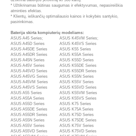
* Užtikrinamas būtinas saugumas ir efektyvumas, nepasireiškia
atminties efektas.
* Klientų, ieškančių optimaliausio kainos ir kokybės santykio,
pasirinkimas.
Baterija skirta kompiuterių modeliams:
ASUS A45 Series;
ASUS K45VM Series;
ASUS A45D Series
ASUS K45VS Series
ASUS A45DE Series
ASUS K55 Series
ASUS A45DR Series
ASUS K55A Series
ASUS A45N Series
ASUS K55D Series
ASUS A45V Series
ASUS K55DE Series
ASUS A45VD Series
ASUS K55DR Series
ASUS A45VG Series
ASUS K55N Series
ASUS A45VM Series
ASUS K55V Series
ASUS A45VS Series
ASUS K55VD Series
ASUS A55 Series
ASUS K55VM Series
ASUS A55A Series
ASUS K55VS Series
ASUS A55D Series
ASUS K75 Series
ASUS A55DE Series
ASUS K75A Series
ASUS A55DR Series
ASUS K75D Series
ASUS A55N Series
ASUS K75DE Series
ASUS A55V Series
ASUS K75V Series
ASUS A55VD Series
ASUS K75VD Series