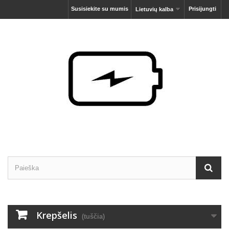
Susisiekite su mumis
Prisijungti
Lietuvių kalba
Krepšelis
(tuščia)