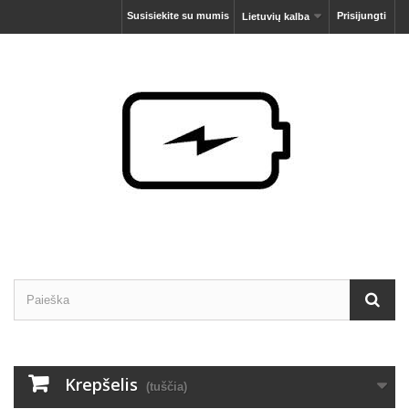
Susisiekite su mumis
Prisijungti
Lietuvių kalba
Krepšelis
(tuščia)