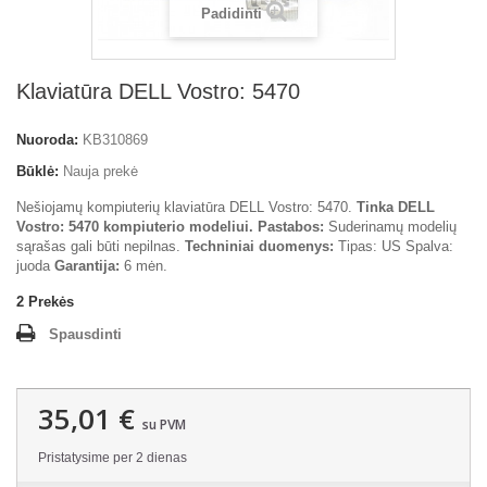
Padidinti
Klaviatūra DELL Vostro: 5470
Nuoroda:
KB310869
Būklė:
Nauja prekė
Nešiojamų kompiuterių klaviatūra DELL Vostro: 5470.
Tinka DELL
Vostro: 5470 kompiuterio modeliui.
Pastabos:
Suderinamų modelių
sąrašas gali būti nepilnas.
Techniniai duomenys:
Tipas: US Spalva:
juoda
Garantija:
6 mėn.
2
Prekės
Spausdinti
35,01 €
su PVM
Pristatysime per 2 dienas