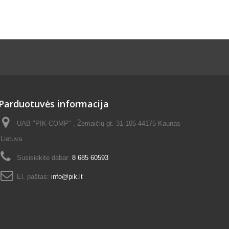
Parduotuvės informacija
UAB "PIK-COMP" , Žemaičių gt. 31-105 44175 Kaunas
Lietuva
Susisiekite dabar:
8 685 60593
El. paštas:
info@pik.lt