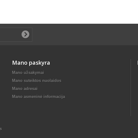
Mano paskyra
Mano užsakymai
Mano suteiktos nuolaidos
Mano adresai
Mano asmeninė informacija
s