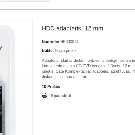
HDD adapteris, 12 mm
Nuoroda:
HB390014
Būklė:
Nauja prekė
Adapteris, skirtas disko montavimui vietoje nešiojam
kompiuterio optinio CD/DVD įrenginio.* Dydis: 12 mm 
jungtis: Sata Komplektacija: adapteris, atsuktuvas. *
diskas įsigijamas atskirai.
10
Prekės
Spausdinti