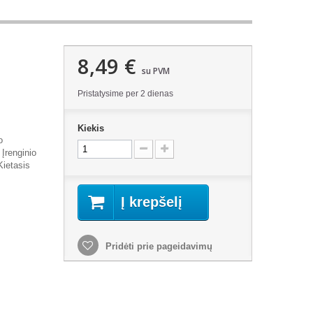
8,49 €
su PVM
Pristatysime per 2 dienas
Kiekis
o
Įrenginio
Kietasis
Į krepšelį
Pridėti prie pageidavimų