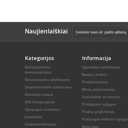
Naujienlaiškiai
Kategorijos
Informacija
Nešiojamiems
Specialūs pasiūlymai
kompiuteriams
Naujos prekės
Išmaniesiems telefonams
Perkamiausios
Skaitmeninėms kameroms
Mūsų parduotuvės
Išmanieji namai
Susisiekite su mumis
AIO kompiuteriai
Pristatymo sąlygos
Apsaugos sistemos
Prekių grąžinimas
Įrankiams
Paslaugos tiekimo sąlygo
Elektromobiliams
Apie mus