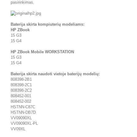
pasirinkimas.
Baterija skirta kompiuterių modeliams:
HP ZBook
15 G3
15 G4
HP ZBook Mobile WORKSTATION
15 G3
15 G4
Baterija skirta naudoti vietoje baterijų modelių:
808398-2B1
808398-2C1
808398-2C2
808452-001
808452-002
HSTNN-C87C
HSTNN-DB7D
VV09090XL
VV09090XL-PL
VV09XL