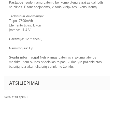
Pastabos:
suderinamų baterijų bei kompiuterių sąrašas gali būti
ne pilnas. Esant abejonėms, visada kreipkitės į konsultantą.
Techniniai duomenys:
Talpa: 7890mAh
Elemento tipas: Li-ion
Įtampa: 11.4 V
Garantija:
12 mėnesių
Gamintojas:
Hp
Svarbi informacija!
Netinkamas baterijas ir akumuliatorius
meskite į tam skirtas specialias talpas, kurios yra paženklintos
baterijų ir/ar akumuliatorių surinkimo ženklu.
ATSILIEPIMAI
Nėra atsiliepimų