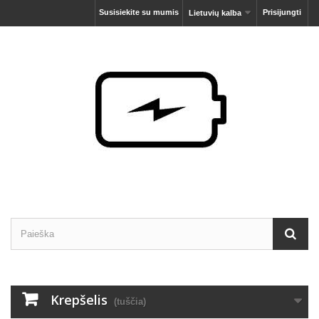
Susisiekite su mumis
Prisijungti
Lietuvių kalba
Krepšelis
(tuščia)