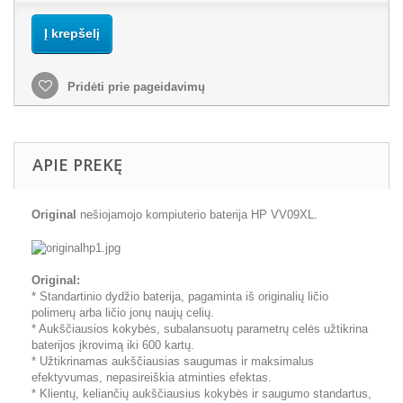
Į krepšelį
Pridėti prie pageidavimų
APIE PREKĘ
Original
nešiojamojo kompiuterio baterija HP VV09XL.
Original:
* Standartinio dydžio baterija, pagaminta iš originalių ličio
polimerų arba ličio jonų naujų celių.
* Aukščiausios kokybės, subalansuotų parametrų celės užtikrina
baterijos įkrovimą iki 600 kartų.
* Užtikrinamas aukščiausias saugumas ir maksimalus
efektyvumas, nepasireiškia atminties efektas.
* Klientų, keliančių aukščiausius kokybės ir saugumo standartus,