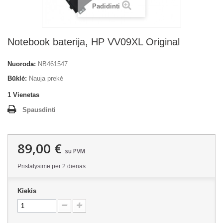
Padidinti
Notebook baterija, HP VV09XL Original
Nuoroda:
NB461547
Būklė:
Nauja prekė
1
Vienetas
Spausdinti
89,00 €
su PVM
Pristatysime per 2 dienas
Kiekis