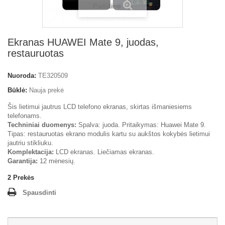
Padidinti
Ekranas HUAWEI Mate 9, juodas,
restauruotas
Nuoroda:
TE320509
Būklė:
Nauja prekė
Šis lietimui jautrus LCD telefono ekranas, skirtas išmaniesiems
telefonams.
Techniniai duomenys:
Spalva: juoda. Pritaikymas: Huawei Mate 9.
Tipas: restauruotas ekrano modulis kartu su aukštos kokybės lietimui
jautriu stikliuku.
Komplektacija:
LCD ekranas. Liečiamas ekranas.
Garantija:
12 mėnesių.
2
Prekės
Spausdinti