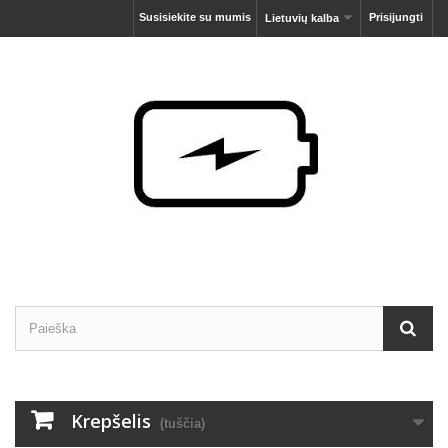
Susisiekite su mumis
Prisijungti
Lietuvių kalba
Krepšelis
(tuščia)