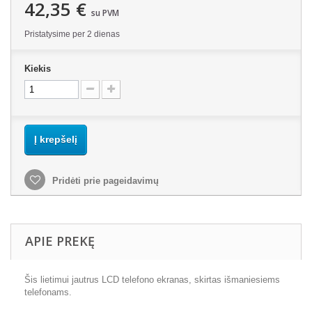
42,35 €
su PVM
Pristatysime per 2 dienas
Kiekis
Į krepšelį
Pridėti prie pageidavimų
APIE PREKĘ
Šis lietimui jautrus LCD telefono ekranas, skirtas išmaniesiems
telefonams.