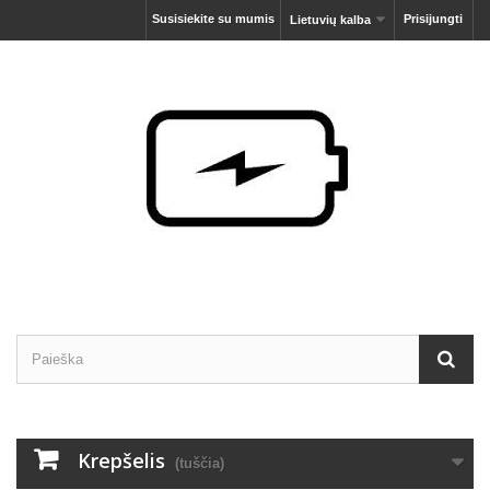
Susisiekite su mumis
Prisijungti
Lietuvių kalba
Krepšelis
(tuščia)