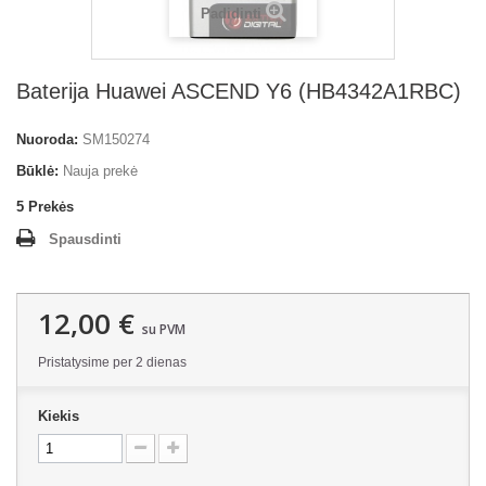
Padidinti
Baterija Huawei ASCEND Y6 (HB4342A1RBC)
Nuoroda:
SM150274
Būklė:
Nauja prekė
5
Prekės
Spausdinti
12,00 €
su PVM
Pristatysime per 2 dienas
Kiekis