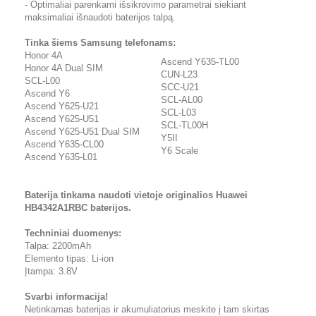
- Optimaliai parenkami išsikrovimo parametrai siekiant
maksimaliai išnaudoti baterijos talpą.
Tinka šiems Samsung telefonams:
Honor 4A
Ascend Y635-TL00
Honor 4A Dual SIM
CUN-L23
SCL-L00
SCC-U21
Ascend Y6
SCL-AL00
Ascend Y625-U21
SCL-L03
Ascend Y625-U51
SCL-TL00H
Ascend Y625-U51 Dual SIM
Y5II
Ascend Y635-CL00
Y6 Scale
Ascend Y635-L01
Baterija tinkama naudoti vietoje originalios Huawei
HB4342A1RBC baterijos.
Techniniai duomenys:
Talpa: 2200mAh
Elemento tipas: Li-ion
Įtampa: 3.8V
Svarbi informacija!
Netinkamas baterijas ir akumuliatorius meskite į tam skirtas