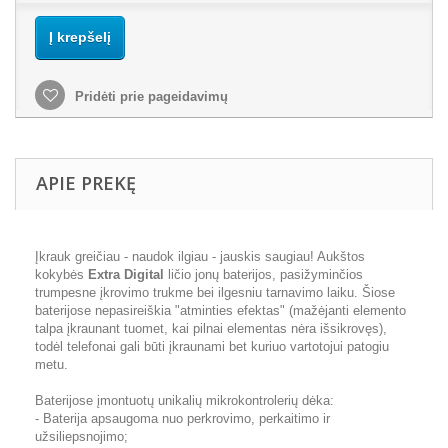
Į krepšelį
Pridėti prie pageidavimų
APIE PREKĘ
Įkrauk greičiau - naudok ilgiau - jauskis saugiau! Aukštos
kokybės
Extra Digital
ličio jonų baterijos, pasižyminčios
trumpesne įkrovimo trukme bei ilgesniu tarnavimo laiku. Šiose
baterijose nepasireiškia "atminties efektas" (mažėjanti elemento
talpa įkraunant tuomet, kai pilnai elementas nėra išsikrovęs),
todėl telefonai gali būti įkraunami bet kuriuo vartotojui patogiu
metu.
Baterijose įmontuotų unikalių mikrokontrolerių dėka:
- Baterija apsaugoma nuo perkrovimo, perkaitimo ir
užsiliepsnojimo;