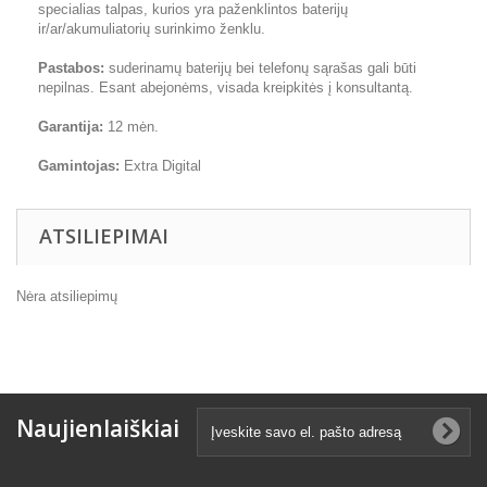
specialias talpas, kurios yra paženklintos baterijų
ir/ar/akumuliatorių surinkimo ženklu.
Pastabos:
suderinamų baterijų bei telefonų sąrašas gali būti
nepilnas. Esant abejonėms, visada kreipkitės į konsultantą.
Garantija:
12 mėn.
Gamintojas:
Extra Digital
ATSILIEPIMAI
Nėra atsiliepimų
Naujienlaiškiai