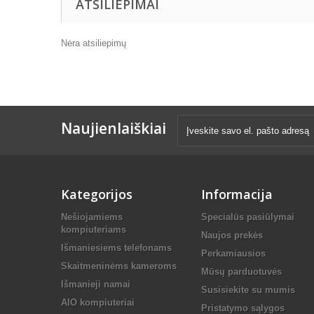
ATSILIEPIMAI
Nėra atsiliepimų
Naujienlaiškiai
Kategorijos
Informacija
Nešiojamiems
Specialūs pasiūlymai
kompiuteriams
Naujos prekės
Išmaniesiems telefonams
Perkamiausios
Skaitmeninėms kameroms
Mūsų parduotuvės
Išmanieji namai
Susisiekite su mumis
AIO kompiuteriai
Pristatymo sąlygos