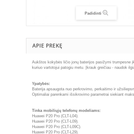
Padidinti
APIE PREKĘ
Aukštos kokybės ličio jonų baterijos pasižymi trumpesne įkr
kuriuo vartotojui patogiu metu. Įkrauk greičiau - naudok ilgi
Ypatybės:
Baterija apsaugota nuo perkrovimo, perkaitimo ir užsilieps
Optimaliai parenkami išsikrovimo parametrai siekiant maksim
Tinka mobiliųjų telefonų modeliams:
Huawei P20 Pro (CLT-L04).
Huawei P20 Pro (CLT-L09).
Huawei P20 Pro (CLT-L09C).
Huawei P20 Pro (CLT-L29).