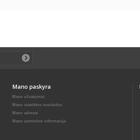
Mano paskyra
Mano užsakymai
Mano suteiktos nuolaidos
Mano adresai
Mano asmeninė informacija