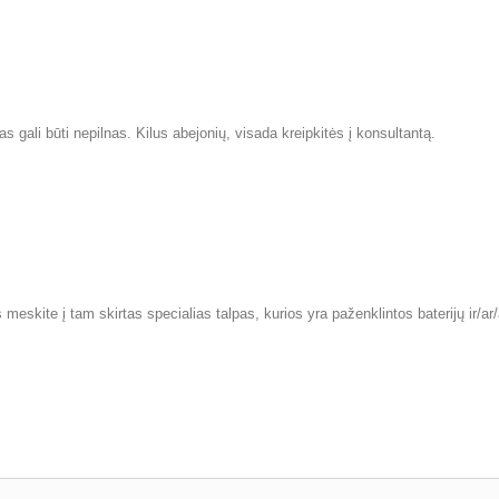
s gali būti nepilnas. Kilus abejonių, visada kreipkitės į konsultantą.
meskite į tam skirtas specialias talpas, kurios yra paženklintos baterijų ir/a