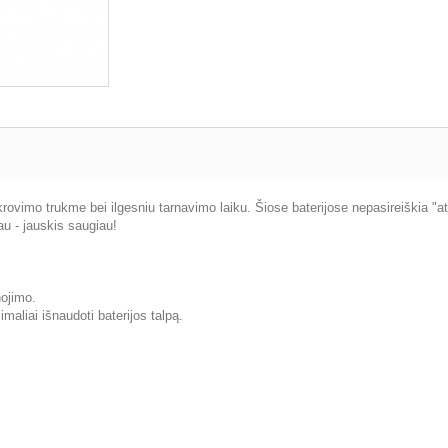
ovimo trukme bei ilgesniu tarnavimo laiku. Šiose baterijose nepasireiškia "atmi
au - jauskis saugiau!
nojimo.
aliai išnaudoti baterijos talpą.