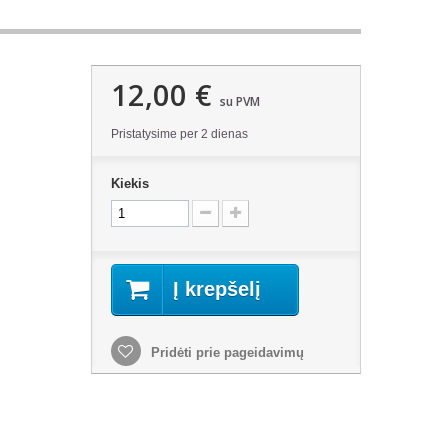
12,00 €
su PVM
Pristatysime per 2 dienas
Kiekis
Į krepšelį
Pridėti prie pageidavimų