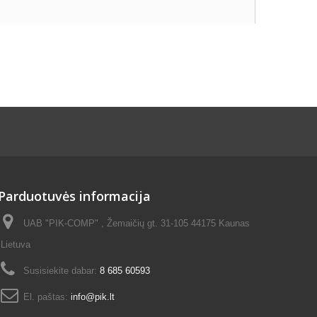
Parduotuvės informacija
UAB "PIK-COMP" , Žemaičių gt. 31-105 44175 Kaunas
Lietuva
Susisiekite dabar:
8 685 60593
El. paštas:
info@pik.lt