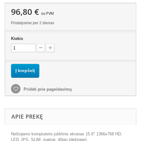
96,80 €
su PVM
Pristatysime per 2 dienas
Kiekis
Į krepšelį
Pridėti prie pageidavimų
APIE PREKĘ
Nešiojamo kompiuterio jutiklinis ekranas 15.6" 1366x768 HD,
LED ,IPS, SLIM, matinė, 40pin (dešinėje).