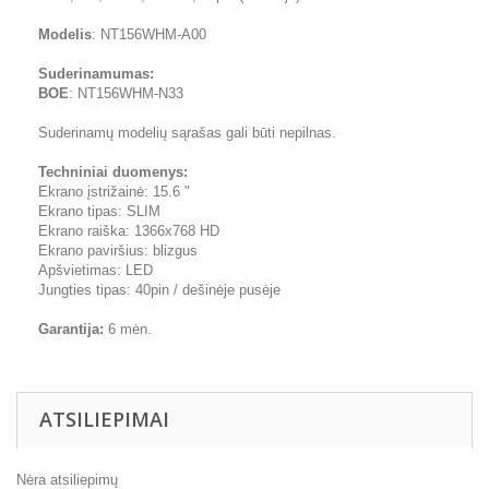
Modelis
: NT156WHM-A00
Suderinamumas:
BOE
: NT156WHM-N33
Suderinamų modelių sąrašas gali būti nepilnas.
Techniniai duomenys:
Ekrano įstrižainė: 15.6 "
Ekrano tipas: SLIM
Ekrano raiška: 1366x768 HD
Ekrano paviršius: blizgus
Apšvietimas: LED
Jungties tipas: 40pin / dešinėje pusėje
Garantija:
6 mėn.
ATSILIEPIMAI
Nėra atsiliepimų