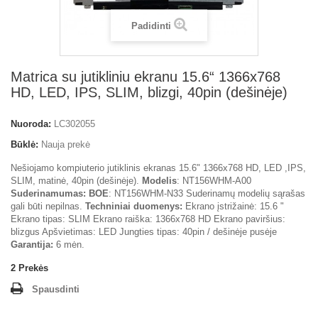
Padidinti
Matrica su jutikliniu ekranu 15.6“ 1366x768
HD, LED, IPS, SLIM, blizgi, 40pin (dešinėje)
Nuoroda:
LC302055
Būklė:
Nauja prekė
Nešiojamo kompiuterio jutiklinis ekranas 15.6" 1366x768 HD, LED ,IPS,
SLIM, matinė, 40pin (dešinėje).
Modelis
: NT156WHM-A00
Suderinamumas:
BOE
: NT156WHM-N33 Suderinamų modelių sąrašas
gali būti nepilnas.
Techniniai duomenys:
Ekrano įstrižainė: 15.6 "
Ekrano tipas: SLIM Ekrano raiška: 1366x768 HD Ekrano paviršius:
blizgus Apšvietimas: LED Jungties tipas: 40pin / dešinėje pusėje
Garantija:
6 mėn.
2
Prekės
Spausdinti