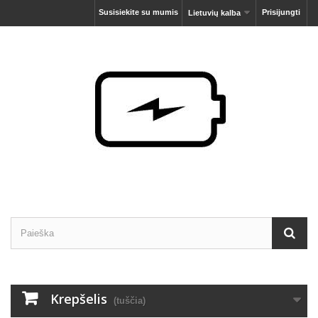
Susisiekite su mumis
Prisijungti
Lietuvių kalba
Krepšelis
(tuščia)