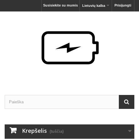
Susisiekite su mumis
Prisijungti
Lietuvių kalba
Krepšelis
(tuščia)