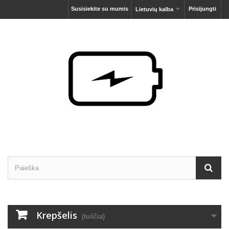
Susisiekite su mumis
Prisijungti
Lietuvių kalba
Krepšelis
(tuščia)