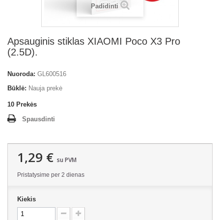
Padidinti
Apsauginis stiklas XIAOMI Poco X3 Pro
(2.5D).
Nuoroda:
GL600516
Būklė:
Nauja prekė
10
Prekės
Spausdinti
1,29 €
su PVM
Pristatysime per 2 dienas
Kiekis