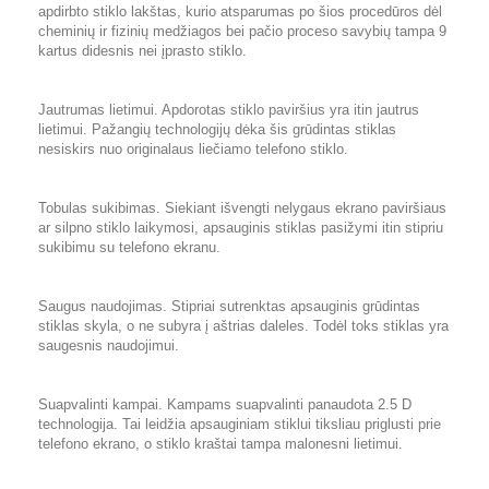
apdirbto stiklo lakštas, kurio atsparumas po šios procedūros dėl
cheminių ir fizinių medžiagos bei pačio proceso savybių tampa 9
kartus didesnis nei įprasto stiklo.
Jautrumas lietimui. Apdorotas stiklo paviršius yra itin jautrus
lietimui. Pažangių technologijų dėka šis grūdintas stiklas
nesiskirs nuo originalaus liečiamo telefono stiklo.
Tobulas sukibimas. Siekiant išvengti nelygaus ekrano paviršiaus
ar silpno stiklo laikymosi, apsauginis stiklas pasižymi itin stipriu
sukibimu su telefono ekranu.
Saugus naudojimas. Stipriai sutrenktas apsauginis grūdintas
stiklas skyla, o ne subyra į aštrias daleles. Todėl toks stiklas yra
saugesnis naudojimui.
Suapvalinti kampai. Kampams suapvalinti panaudota 2.5 D
technologija. Tai leidžia apsauginiam stiklui tiksliau priglusti prie
telefono ekrano, o stiklo kraštai tampa malonesni lietimui.