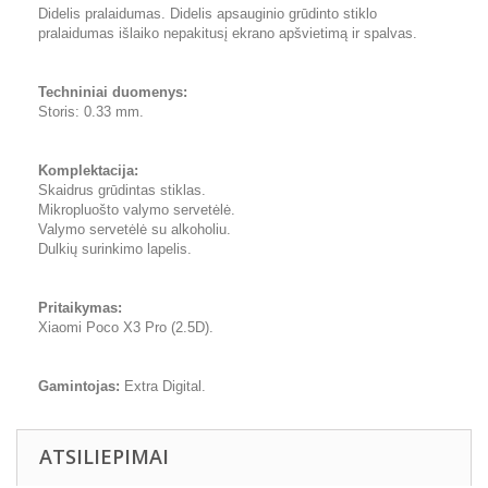
Didelis pralaidumas. Didelis apsauginio grūdinto stiklo
pralaidumas išlaiko nepakitusį ekrano apšvietimą ir spalvas.
Techniniai duomenys:
Storis: 0.33 mm.
Komplektacija:
Skaidrus grūdintas stiklas.
Mikropluošto valymo servetėlė.
Valymo servetėlė su alkoholiu.
Dulkių surinkimo lapelis.
Pritaikymas:
Xiaomi Poco X3 Pro (2.5D).
Gamintojas:
Extra Digital.
ATSILIEPIMAI