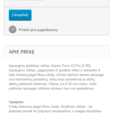
Į krepšelį
Pridėti prie pageidavimų
APIE PREKĘ
Apsauginis grūdintas stiklas Xiaomi Poco X3 Pro (2.5D).
Apsauginis stiklas, pagamintas iš grūdinto stiklo ir siekiantis 9
balų kietumą pagal Moso skalę, skirtas telefono ekrano apsaugai
nuo mechaninių pažeidimų, tokių kaip sutrenkimai ar aštrių
daiktų paliekami įbrėžimai. Stiklas yra 0.33 mm storio, todėl
patikimai apsaugos telefono ekraną ir bus vos pastebimas.
Ypatybės:
9 balų kietumas pagal Moso skalę. Grūdintas stiklas - tai
įkaitintas beveik iki lydymosi temperatūros ir staigiai ataušintas