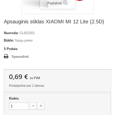
Padidinti
Apsauginis stiklas XIAOMI MI 12 Lite (2.5D)
Nuoroda:
GL601001
Būklė:
Nauja prekė
5
Prekės
Spausdinti
0,69 €
su PVM
Pristatysime per 2 dienas
Kiekis