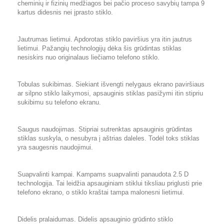
cheminių ir fizinių medžiagos bei pačio proceso savybių tampa 9
kartus didesnis nei įprasto stiklo.
Jautrumas lietimui. Apdorotas stiklo paviršius yra itin jautrus
lietimui. Pažangių technologijų dėka šis grūdintas stiklas
nesiskirs nuo originalaus liečiamo telefono stiklo.
Tobulas sukibimas. Siekiant išvengti nelygaus ekrano paviršiaus
ar silpno stiklo laikymosi, apsauginis stiklas pasižymi itin stipriu
sukibimu su telefono ekranu.
Saugus naudojimas. Stipriai sutrenktas apsauginis grūdintas
stiklas suskyla, o nesubyra į aštrias daleles. Todėl toks stiklas
yra saugesnis naudojimui.
Suapvalinti kampai. Kampams suapvalinti panaudota 2.5 D
technologija. Tai leidžia apsauginiam stiklui tiksliau priglusti prie
telefono ekrano, o stiklo kraštai tampa malonesni lietimui.
Didelis pralaidumas. Didelis apsauginio grūdinto stiklo