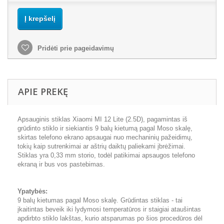
Į krepšelį
Pridėti prie pageidavimų
APIE PREKĘ
Apsauginis stiklas Xiaomi MI 12 Lite (2.5D), pagamintas iš
grūdinto stiklo ir siekiantis 9 balų kietumą pagal Moso skalę,
skirtas telefono ekrano apsaugai nuo mechaninių pažeidimų,
tokių kaip sutrenkimai ar aštrių daiktų paliekami įbrėžimai.
Stiklas yra 0,33 mm storio, todėl patikimai apsaugos telefono
ekraną ir bus vos pastebimas.
Ypatybės:
9 balų kietumas pagal Moso skalę. Grūdintas stiklas - tai
įkaitintas beveik iki lydymosi temperatūros ir staigiai ataušintas
apdirbto stiklo lakštas, kurio atsparumas po šios procedūros dėl