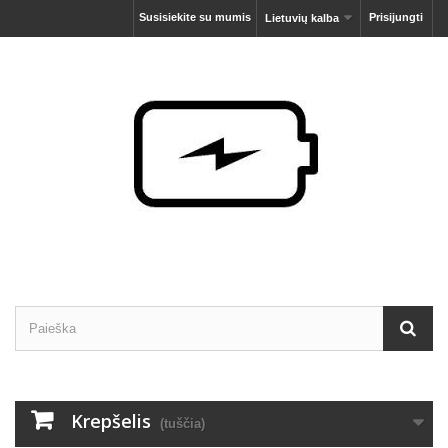
Susisiekite su mumis
Prisijungti
Lietuvių kalba
Krepšelis
(tuščia)