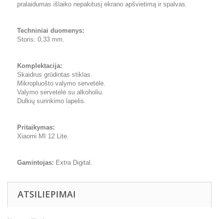
pralaidumas išlaiko nepakitusį ekrano apšvietimą ir spalvas.
Techniniai duomenys:
Storis: 0,33 mm.
Komplektacija:
Skaidrus grūdintas stiklas.
Mikropluošto valymo servetėlė.
Valymo servetėlė su alkoholiu.
Dulkių surinkimo lapelis.
Pritaikymas:
Xiaomi MI 12 Lite.
Gamintojas:
Extra Digital.
ATSILIEPIMAI