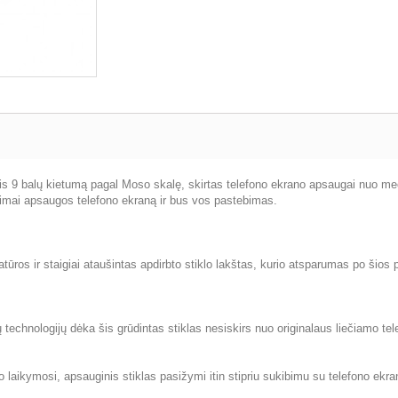
ntis 9 balų kietumą pagal Moso skalę, skirtas telefono ekrano apsaugai nuo me
ikimai apsaugos telefono ekraną ir bus vos pastebimas.
ratūros ir staigiai ataušintas apdirbto stiklo lakštas, kurio atsparumas po šios
ų technologijų dėka šis grūdintas stiklas nesiskirs nuo originalaus liečiamo tel
o laikymosi, apsauginis stiklas pasižymi itin stipriu sukibimu su telefono ekra