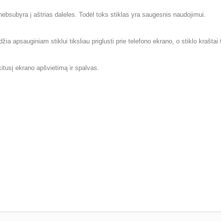
 nebsubyra į aštrias daleles. Todėl toks stiklas yra saugesnis naudojimui.
a apsauginiam stiklui tiksliau priglusti prie telefono ekrano, o stiklo kraštai
kitusį ekrano apšvietimą ir spalvas.