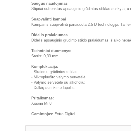
Saugus naudojimas
Stipriai sutrenktas apsauginis grūdintas stiklas suskyla, o
Suapvalinti kampai
Kampams suapvalinti panaudota 2.5 D technologija. Tai leidži
Didelis pralaidumas
Didelis apsauginio grūdinto stiklo pralaidumas išlaiko nepa
Techniniai duomenys:
Storis: 0,33 mm
Komplektacija:
- Skaidrus grūdintas stiklas;
- Mikropluošto valymo servetėlė;
- Valymo servetėlė su alkoholiu;
- Dulkių surinkimo lapelis.
Pritaikymas:
Xiaomi Mi 8
Gamintojas:
Extra Digital