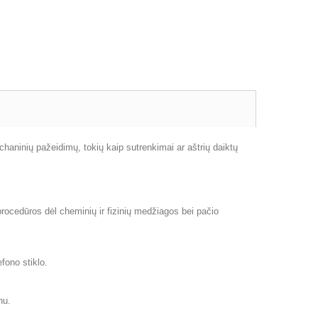
chaninių pažeidimų, tokių kaip sutrenkimai ar aštrių daiktų
 procedūros dėl cheminių ir fizinių medžiagos bei pačio
efono stiklo.
nu.