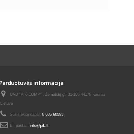
Parduotuvės informacija
UAB "PIK-COMP" , Žemaičių gt. 31-105 44175 Kaunas
Lietuva
Susisiekite dabar:
8 685 60593
El. paštas:
info@pik.lt