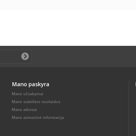
Mano paskyra
Mano užsakymai
Mano suteiktos nuolaidos
Mano adresai
Mano asmeninė informacija