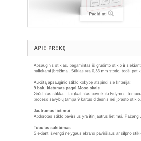
Padidinti
APIE PREKĘ
Apsauginis stiklas, pagamintas iš grūdinto stiklo ir siekia
paliekami įbrėžimai. Stiklas yra 0,33 mm storio, todėl pat
Aukštą apsauginio stiklo kokybę atspindi šie kriterijai:
9 balų kietumas pagal Moso skalę
Grūdintas stiklas - tai įkaitintas beveik iki lydymosi tempe
proceso savybių tampa 9 kartus didesnis nei įprasto stiklo.
Jautrumas lietimui
Apdorotas stiklo paviršius yra itin jautrus lietimui. Pažangi
Tobulas sukibimas
Siekiant išvengti nelygaus ekrano paviršiaus ar silpno stikl