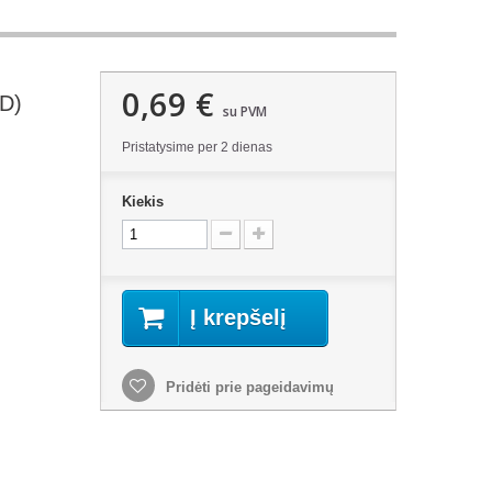
0,69 €
5D)
su PVM
Pristatysime per 2 dienas
Kiekis
Į krepšelį
Pridėti prie pageidavimų