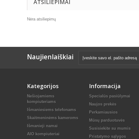
ATSILIEPIMAI
Nėra atsiliepimų
Naujienlaiškiai
Kategorijos
Informacija
Nešiojamiems
Specialūs pasiūlymai
kompiuteriams
Naujos prekės
Išmaniesiems telefonams
Perkamiausios
Skaitmeninėms kameroms
Mūsų parduotuvės
Išmanieji namai
Susisiekite su mumis
AIO kompiuteriai
Pristatymo sąlygos