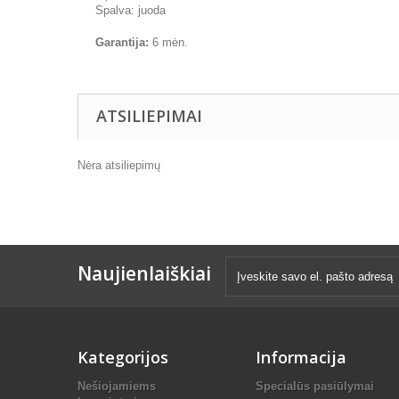
Spalva: juoda
Garantija:
6 mėn.
ATSILIEPIMAI
Nėra atsiliepimų
Naujienlaiškiai
Kategorijos
Informacija
Nešiojamiems
Specialūs pasiūlymai