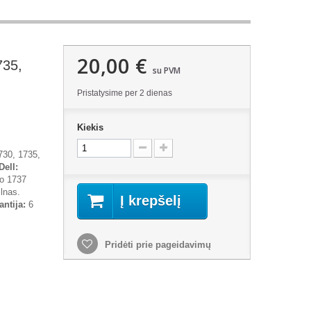
20,00 €
735,
su PVM
Pristatysime per 2 dienas
Kiekis
730, 1735,
Dell:
io 1737
lnas.
Į krepšelį
antija:
6
Pridėti prie pageidavimų