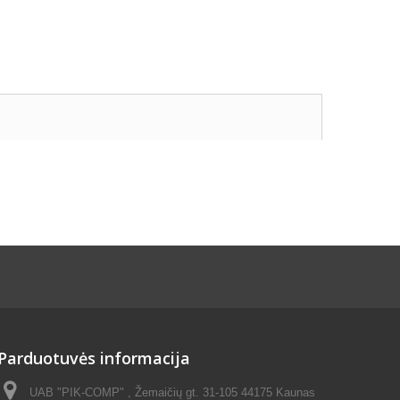
Parduotuvės informacija
UAB "PIK-COMP" , Žemaičių gt. 31-105 44175 Kaunas